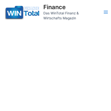
Zum
Finance
Inhalt
Das WinTotal Finanz &
springen
Ma
Wirtschafts Magazin
Me