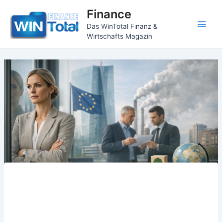
Zum
Finance
Inhalt
Das WinTotal Finanz &
springen
Main
Wirtschafts Magazin
Men