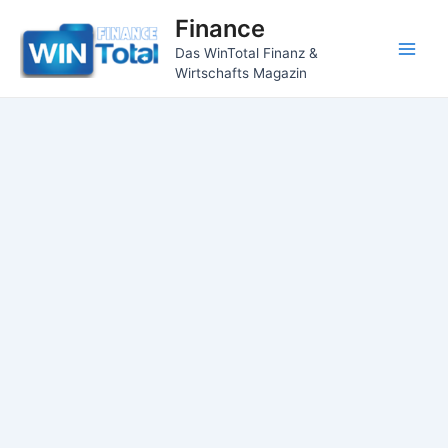
Zum
Finance
Inhalt
Das WinTotal Finanz &
springen
Main
Wirtschafts Magazin
Men