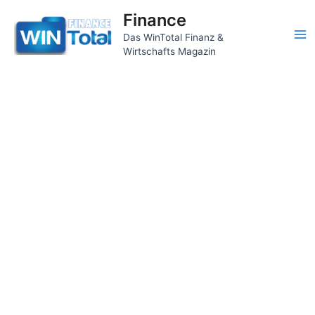
Zum
Finance
Inhalt
Das WinTotal Finanz &
springen
Ma
Wirtschafts Magazin
Me