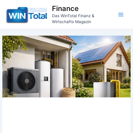
Zum
Finance
Inhalt
Das WinTotal Finanz &
springen
Main
Wirtschafts Magazin
Men